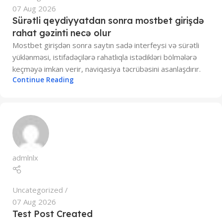
07 Aug 2026
Sürətli qeydiyyatdan sonra mostbet girişdə
rahat gəzinti necə olur
Mostbet girişdən sonra saytın sadə interfeysi və sürətli
yüklənməsi, istifadəçilərə rahatlıqla istədikləri bölmələrə
keçməyə imkan verir, naviqasiya təcrübəsini asanlaşdırır.
Continue Reading
admlnlx
Uncategorized
07 Aug 2026
Test Post Created