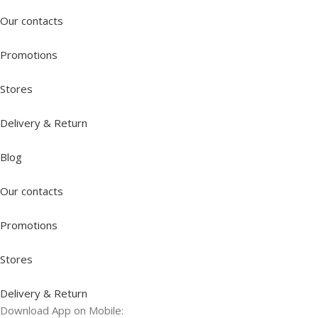
Our contacts
Promotions
Stores
Delivery & Return
Blog
Our contacts
Promotions
Stores
Delivery & Return
Download App on Mobile: