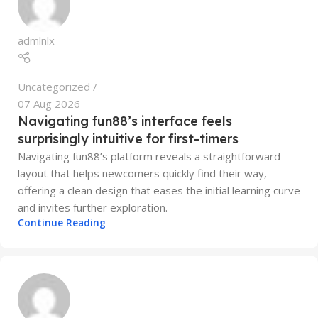
admlnlx
Uncategorized
07 Aug 2026
Navigating fun88’s interface feels
surprisingly intuitive for first-timers
Navigating fun88’s platform reveals a straightforward
layout that helps newcomers quickly find their way,
offering a clean design that eases the initial learning curve
and invites further exploration.
Continue Reading